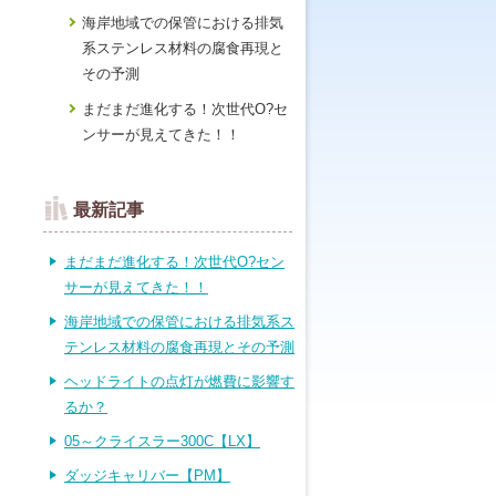
海岸地域での保管における排気
系ステンレス材料の腐食再現と
その予測
まだまだ進化する！次世代O?セ
ンサーが見えてきた！！
最新記事
まだまだ進化する！次世代O?セン
サーが見えてきた！！
海岸地域での保管における排気系ス
テンレス材料の腐食再現とその予測
ヘッドライトの点灯が燃費に影響す
るか？
05～クライスラー300C【LX】
ダッジキャリバー【PM】